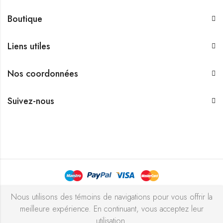
Boutique
Liens utiles
Nos coordonnées
Suivez-nous
Bijouterie Chekchak Inc © 2026 Tous droits réservés - Réalisé
Nous utilisons des témoins de navigations pour vous offrir la
meilleure expérience. En continuant, vous acceptez leur
avec ♥ par
l’agence ZIGZAG
utilisation.