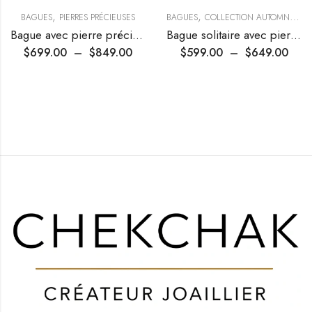
,
,
,
BAGUES
PIERRES PRÉCIEUSES
BAGUES
COLLECTION AUTOMNE
PI
Bague avec pierre précieuse créée ovale et diamants
Bague solitaire avec pierre précieuse et diamants
$
699.00
–
$
849.00
$
599.00
–
$
649.00