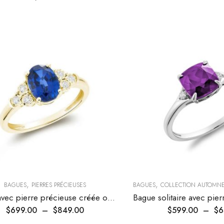
,
,
BAGUES
PIERRES PRÉCIEUSES
BAGUES
COLLECTION AUTOMN
Bague avec pierre précieuse créée ovale et diamants
$
699.00
–
$
849.00
$
599.00
–
$
6