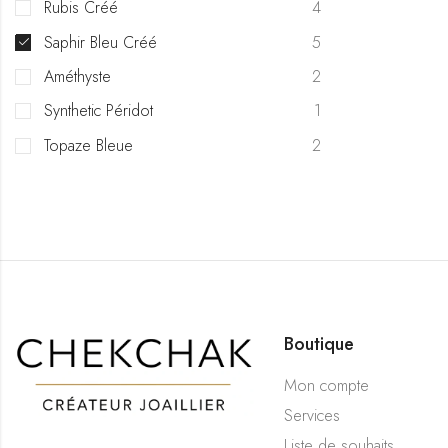
Rubis Créé
4
Saphir Bleu Créé
5
Améthyste
2
Synthetic Péridot
1
Topaze Bleue
2
Boutique
Mon compte
Services
Liste de souhaits