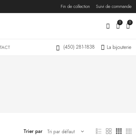
Fin de collection
Suivi de commande
0
0
(450) 281-1838
La bijouterie
TACT
Trier par