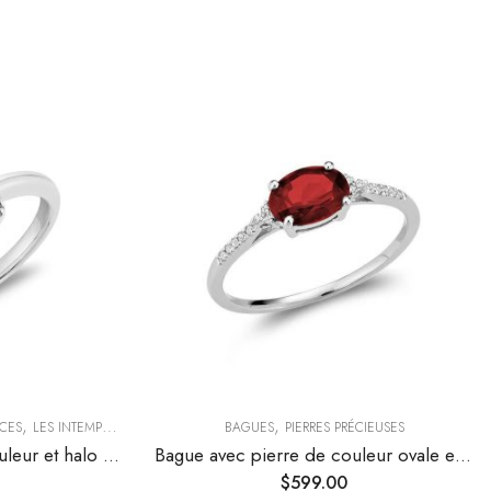
,
,
CES
LES INTEMPORELLES
BAGUES
PIERRES PRÉCIEUSES
Bague avec pierre de couleur et halo de diamants
Bague avec pierre de couleur ovale et diamants
$
599.00