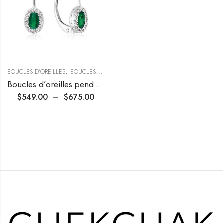
,
BOUCLES D'OREILLES
BOUCLES PENDANTES
Boucles d’oreilles pendantes ovales à halo de diamants et pierres précieuses
$
549.00
–
$
675.00