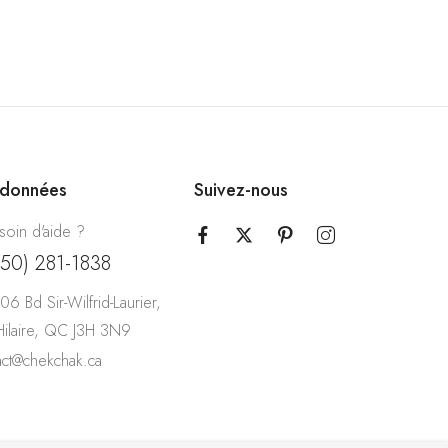
rdonnées
Suivez-nous
soin d'aide ?
450) 281-1838
06 Bd Sir-Wilfrid-Laurier,
-Hilaire, QC J3H 3N9
act@chekchak.ca