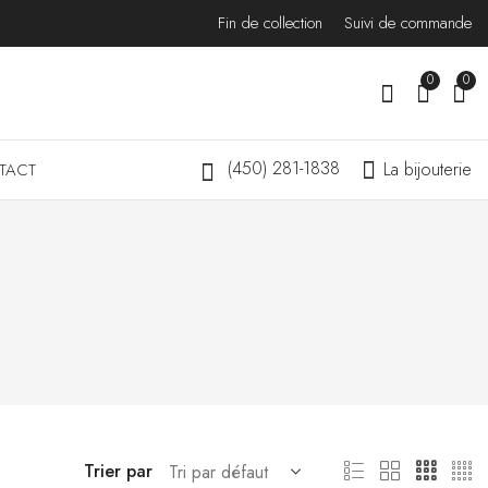
Fin de collection
Suivi de commande
0
0
(450) 281-1838
La bijouterie
TACT
Trier par