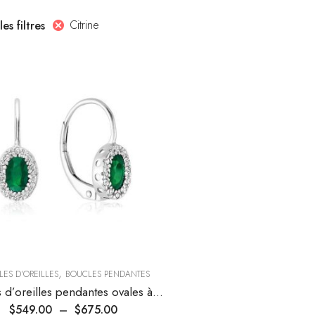
Citrine
les filtres
,
ES D'OREILLES
BOUCLES PENDANTES
Boucles d’oreilles pendantes ovales à halo de diamants et pierres précieuses
$
549.00
–
$
675.00