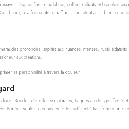
ssives. Bagues fines empilables, colliers délicats et bracelets disc
s bijoux, à la fois subtils et raffinés, s’adaptent aussi bien à une 
Émeraudes profondes, saphirs aux nuances intenses, rubis éclatants
raîcheur aux créations.
xprimer sa personnalité à travers la couleur.
egard
ook. Boucles d’oreilles sculpturales, bagues au design affirmé et 
yle. Portées seules, ces pièces fortes suffisent à transformer une t