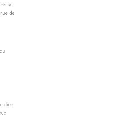
rets se
tenue de
 ou
colliers
enue