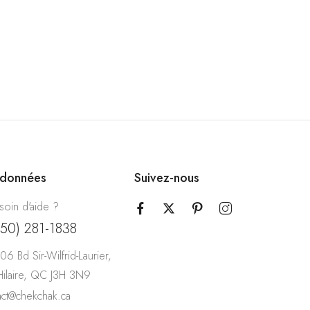
rdonnées
Suivez-nous
soin d'aide ?
450) 281-1838
06 Bd Sir-Wilfrid-Laurier,
-Hilaire, QC J3H 3N9
act@chekchak.ca