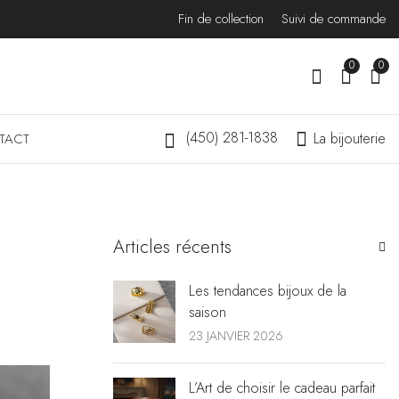
Fin de collection
Suivi de commande
0
0
(450) 281-1838
La bijouterie
TACT
Articles récents
Les tendances bijoux de la
saison
23 JANVIER 2026
L’Art de choisir le cadeau parfait