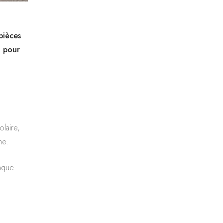
pièces
t pour
olaire,
me.
haque