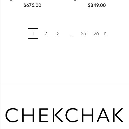
$
675.00
$
849.00
1
2
3
…
25
26