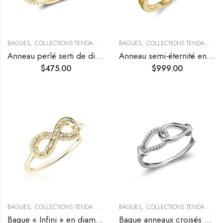
,
,
,
BAGUES
COLLECTIONS TENDANCES
TENDANCES
BAGUES
COLLECTIONS TENDANCES
Anneau perlé serti de diamants
Anneau semi-éternité en serti rail
$
475.00
$
999.00
,
,
,
BAGUES
COLLECTIONS TENDANCES
TENDANCES
BAGUES
COLLECTIONS TENDANCES
Bague « Infini » en diamants
Bague anneaux croisés en or et pavage diamants