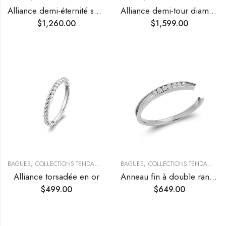
Alliance demi-éternité sertie de diamants
Alliance demi-tour diamants, effet marquise
$
1,260.00
$
1,599.00
,
,
,
BAGUES
COLLECTIONS TENDANCES
FIANÇAILLES & ALLIANCES
BAGUES
COLLECTIONS TENDANCES
Alliance torsadée en or
Anneau fin à double rang ouvert en diamants
$
499.00
$
649.00