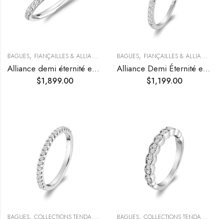
,
,
BAGUES
FIANÇAILLES & ALLIANCES
BAGUES
FIANÇAILLES & ALLIANCES
Alliance demi éternité en diamants
Alliance Demi Éternité en diamants
$
1,899.00
$
1,199.00
,
,
,
BAGUES
COLLECTIONS TENDANCES
FIANÇAILLES & ALLIANCES
BAGUES
COLLECTIONS TENDANCES