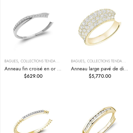
,
,
,
BAGUES
COLLECTIONS TENDANCES
TENDANCES
BAGUES
COLLECTIONS TENDANCES
Anneau fin croisé en or et pavage diamants
Anneau large pavé de diamants
$
629.00
$
5,770.00