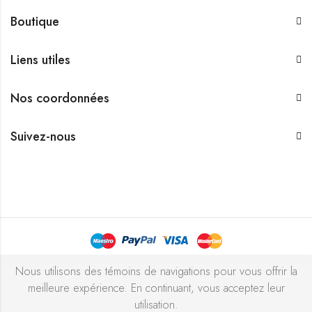
Boutique
Liens utiles
Nos coordonnées
Suivez-nous
Bijouterie Chekchak Inc © 2026 Tous droits réservés - Réalisé
Nous utilisons des témoins de navigations pour vous offrir la
meilleure expérience. En continuant, vous acceptez leur
avec ♥ par
l’agence ZIGZAG
utilisation.