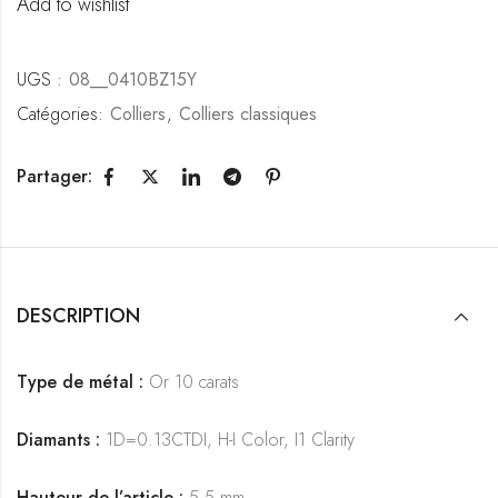
Add to wishlist
UGS :
08__0410BZ15Y
Catégories:
Colliers
,
Colliers classiques
Partager:
DESCRIPTION
Type de métal :
Or 10 carats
Diamants :
1D=0.13CTDI, H-I Color, I1 Clarity
Hauteur de l’article :
5,5 mm