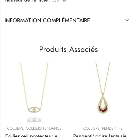
INFORMATION COMPLÉMENTAIRE
Produits Associés
,
,
COLLIERS
COLLIERS TENDANCE
COLLIERS
PENDENTIFS
Collier œil protecteur en diamants
Pendentif poire fantaisie serti de pierres précieuses et de diamants