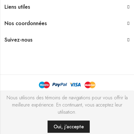
Liens utiles
Nos coordonnées
Suivez-nous
Bijouterie Chekchak Inc © 2026 Tous droits réservés - Réalisé
Nous utilisons des témoins de navigations pour vous offrir la
meilleure expérience. En continuant, vous acceptez leur
avec ♥ par
l’agence ZIGZAG
utilisation.
Oui, j’accepte
AJOUTER AU PANIER
ACHETER MAINTENANT