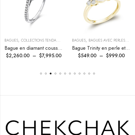
,
,
,
,
BAGUES
COLLECTIONS TENDANCES
FIANÇAILLES & ALLIANCES
BAGUES
BAGUES AVEC PERLES
COL
Bague en diamant coussin avec halo
Bague Trinity en perle et diamants
$
2,260.00
–
$
7,995.00
$
549.00
–
$
999.00