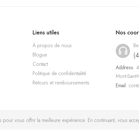
Liens utiles
Nos coo
À propos de nous
Be
(
Blogue
Contact
Address:
4
Politique de confidentialité
Mont-Saint
Retours et remboursements
Email:
cont
pour vous offrir la meilleure expérience. En continuant, vous accept
Chekchak Inc © 2026 Tous droits réservés - Réalisé avec ♥ par
l’ag