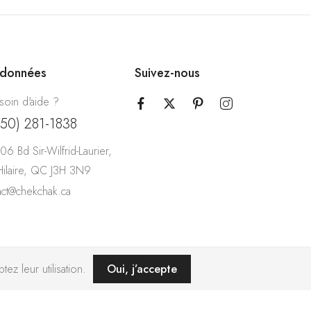
rdonnées
Suivez-nous
soin d'aide ?
450) 281-1838
06 Bd Sir-Wilfrid-Laurier,
-Hilaire, QC J3H 3N9
act@chekchak.ca
ez leur utilisation.
Oui, j’accepte
ence ZIGZAG