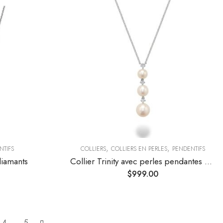
,
,
NTIFS
COLLIERS
COLLIERS EN PERLES
PENDENTIFS
diamants
Collier Trinity avec perles pendantes et diamants
$
999.00
4
5