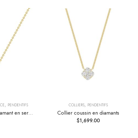
,
,
NCE
PENDENTIFS
COLLIERS
PENDENTIFS
Collier cœur ajouré et diamant en serti clos
Collier coussin en diamants
$
1,699.00