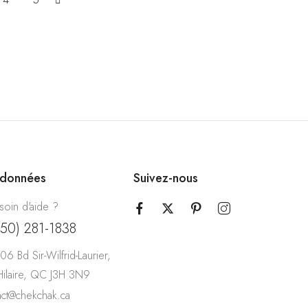
rdonnées
Suivez-nous
soin d'aide ?
450) 281-1838
06 Bd Sir-Wilfrid-Laurier,
-Hilaire, QC J3H 3N9
act@chekchak.ca