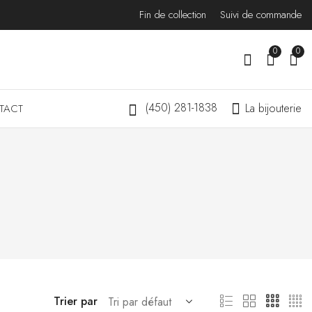
Fin de collection
Suivi de commande
0
0
(450) 281-1838
La bijouterie
TACT
Trier par