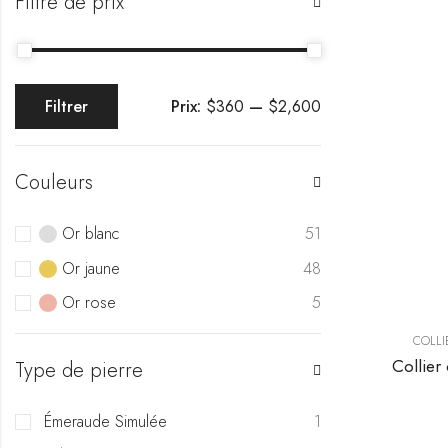
Filtre de prix
Prix:
$360
—
$2,600
Filtrer
Couleurs
Or blanc
51
Or jaune
48
Or rose
5
COLLI
Type de pierre
Émeraude Simulée
1