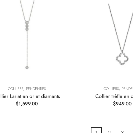
,
,
COLLIERS
PENDENTIFS
COLLIERS
PENDE
lier Lariat en or et diamants
Collier trèfle en 
$
1,599.00
$
949.00
1
2
3