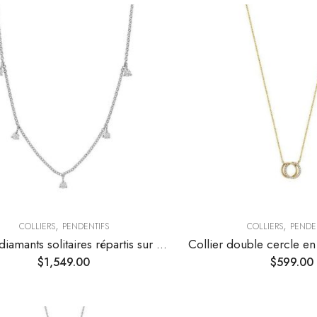
,
,
COLLIERS
PENDENTIFS
COLLIERS
PENDE
Collier diamants solitaires répartis sur chaîne en or
$
1,549.00
$
599.00