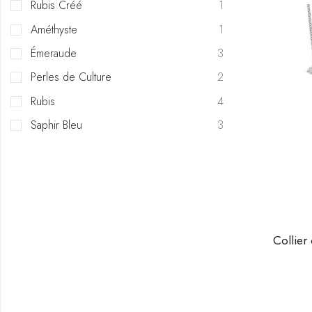
Rubis Créé
1
Améthyste
1
Émeraude
3
Perles de Culture
2
Rubis
4
Saphir Bleu
3