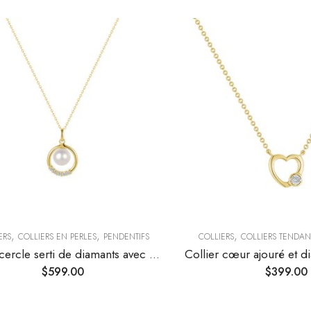
,
,
,
ERS
COLLIERS EN PERLES
PENDENTIFS
COLLIERS
COLLIERS TENDA
Collier cercle serti de diamants avec perle centrale
$
599.00
$
399.00