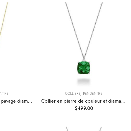
,
NTIFS
COLLIERS
PENDENTIFS
Collier double cercle en pavage diamants
Collier en pierre de couleur et diamants
$
499.00