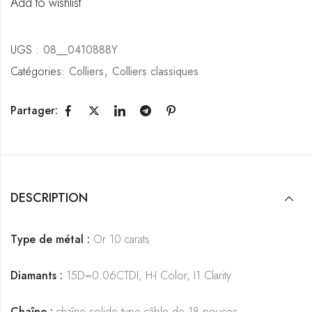
Add to wishlist
UGS :
08__0410888Y
Catégories:
Colliers
,
Colliers classiques
Partager:
DESCRIPTION
Type de métal :
Or 10 carats
Diamants :
15D=0.06CTDI, H-I Color, I1 Clarity
Chaîne :
chaîne solide type câble de 18 pouces