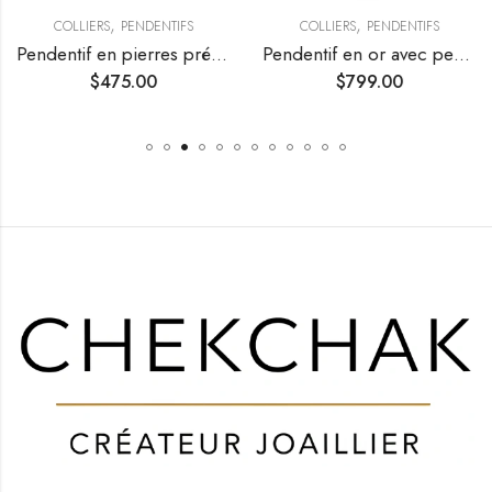
,
,
COLLIERS
PENDENTIFS
COLLIERS
PENDENTIFS
Pendentif en pierres précieuses avec halo de diamants
Pendentif en or avec perle de culture et diamant
$
475.00
$
799.00