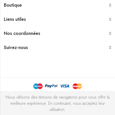
Boutique
Liens utiles
Nos coordonnées
Suivez-nous
Bijouterie Chekchak Inc © 2026 Tous droits réservés - Réalisé
Nous utilisons des témoins de navigations pour vous offrir la
meilleure expérience. En continuant, vous acceptez leur
avec ♥ par
l’agence ZIGZAG
utilisation.