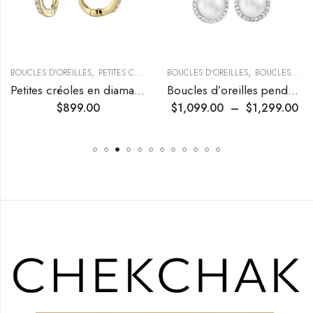
,
,
,
BOUCLES D'OREILLES
COLLECTIONS TENDANCES
PETITES CRÉOLES
BOUCLES D'OREILLES
BOUCLES PENDANTES
Petites créoles en diamants
Boucles d’oreilles pendantes à halo de diamants et perles de culture
$
899.00
$
1,099.00
–
$
1,299.00