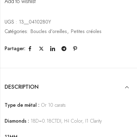
Add to wishlist
UGS :
13__0410280Y
Catégories:
Boucles d'oreilles
,
Petites créoles
Partager:
DESCRIPTION
Type de métal :
Or 10 carats
Diamonds :
18D=0.18CTDI, H-I Color, I1 Clarity
11MM