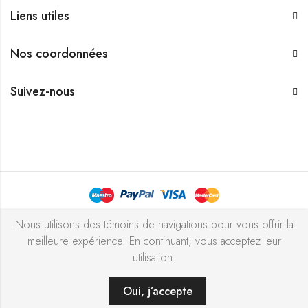
Liens utiles
Nos coordonnées
Suivez-nous
Bijouterie Chekchak Inc © 2026 Tous droits réservés - Réalisé
Nous utilisons des témoins de navigations pour vous offrir la
meilleure expérience. En continuant, vous acceptez leur
avec ♥ par
l’agence ZIGZAG
utilisation.
Oui, j’accepte
AJOUTER AU PANIER
ACHETER MAINTENANT