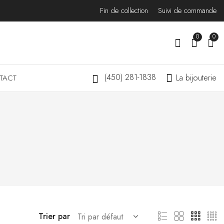
Fin de collection
Suivi de commande
0
0
(450) 281-1838
La bijouterie
TACT
Trier par