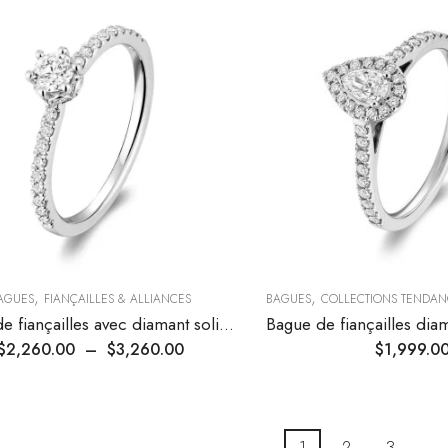
,
,
AGUES
FIANÇAILLES & ALLIANCES
BAGUES
COLLECTIONS TENDAN
Bague de fiançailles avec diamant solitaire serti couronne
$
2,260.00
–
$
3,260.00
$
1,999.0
1
2
3
…