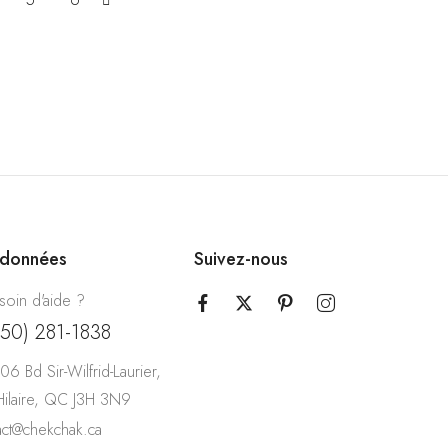
rdonnées
Suivez-nous
soin d'aide ?
450) 281-1838
06 Bd Sir-Wilfrid-Laurier,
-Hilaire, QC J3H 3N9
act@chekchak.ca