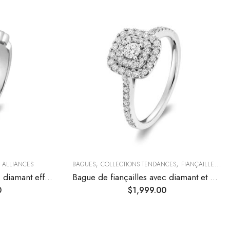
,
,
& ALLIANCES
BAGUES
COLLECTIONS TENDANCES
FIANÇAILLES & ALLIANCES
Bague de fiançailles avec diamant effet Marquise
Bague de fiançailles avec diamant et double halo
0
$
1,999.00