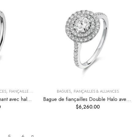
,
,
CES
FIANÇAILLES & ALLIANCES
BAGUES
FIANÇAILLES & ALLIANCES
Bague de fiançailles diamant avec halo en forme de goutte d’eau
Bague de fiançailles Double Halo avec diamant rond
0
$
6,260.00
5
6