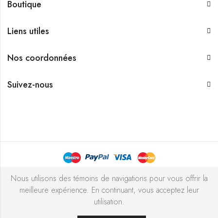
Boutique
Liens utiles
Nos coordonnées
Suivez-nous
Bijouterie Chekchak Inc © 2026 Tous droits réservés - Réalisé
Nous utilisons des témoins de navigations pour vous offrir la
meilleure expérience. En continuant, vous acceptez leur
avec ♥ par
l’agence ZIGZAG
utilisation.
0