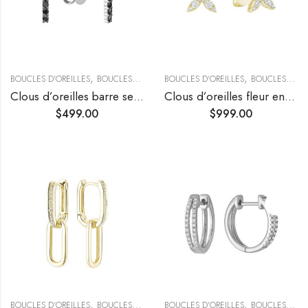
,
,
,
BOUCLES D'OREILLES
BOUCLES D’OREILLES TENDANCE
BOUCLES D'OREILLES
SÉLECTION DU MOM
BOUCLES D’OREILLES TENDANCE
Clous d’oreilles barre sertie de diamant noir
Clous d’oreilles fleur en diamants taille marquise
$
499.00
$
999.00
,
,
,
BOUCLES D'OREILLES
BOUCLES D’OREILLES TENDANCE
BOUCLES D'OREILLES
BOUCLES PENDANTE
BOUCLES D’OREILLES TENDANCE