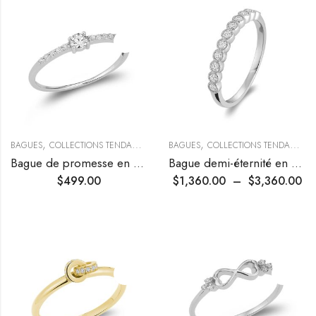
,
,
,
BAGUES
COLLECTIONS TENDANCES
TENDANCES
BAGUES
COLLECTIONS TENDANCES
Bague de promesse en diamants
Bague demi-éternité en diamants avec finition milgrain
$
499.00
$
1,360.00
–
$
3,360.00