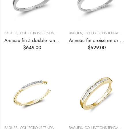
,
,
,
BAGUES
COLLECTIONS TENDANCES
TENDANCES
BAGUES
COLLECTIONS TENDANCES
Anneau fin à double rang ouvert en diamants
Anneau fin croisé en or et pavage diamants
$
649.00
$
629.00
,
,
,
BAGUES
COLLECTIONS TENDANCES
TENDANCES
BAGUES
COLLECTIONS TENDANCES