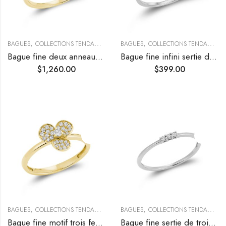
,
,
,
BAGUES
COLLECTIONS TENDANCES
TENDANCES
BAGUES
COLLECTIONS TENDANCES
Bague fine deux anneaux entrelacés et diamants
Bague fine infini sertie de diamants
$
1,260.00
$
399.00
,
,
,
BAGUES
COLLECTIONS TENDANCES
TENDANCES
BAGUES
COLLECTIONS TENDANCES
Bague fine motif trois feuilles sertie de diamants
Bague fine sertie de trois diamants