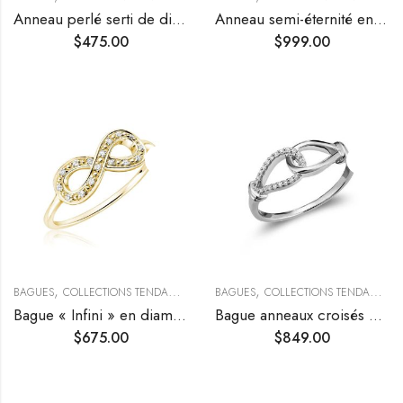
Anneau perlé serti de diamants
Anneau semi-éternité en serti rail
$
475.00
$
999.00
,
,
,
BAGUES
COLLECTIONS TENDANCES
TENDANCES
BAGUES
COLLECTIONS TENDANCES
Bague « Infini » en diamants
Bague anneaux croisés en or et pavage diamants
$
675.00
$
849.00