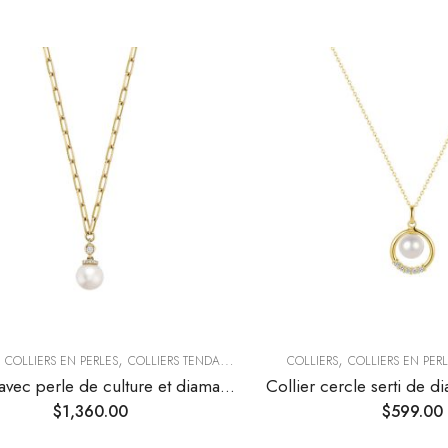
,
,
,
COLLIERS EN PERLES
COLLIERS TENDANCE
COLLIERS
COLLIERS EN PER
Collier avec perle de culture et diamant pendants sur chaîne maille trombone
$
1,360.00
$
599.00