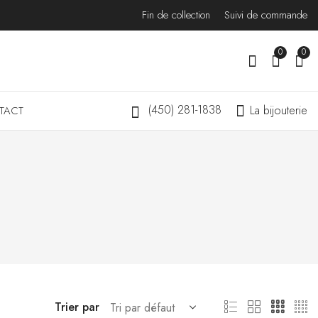
Fin de collection
Suivi de commande
0
0
(450) 281-1838
La bijouterie
TACT
Trier par