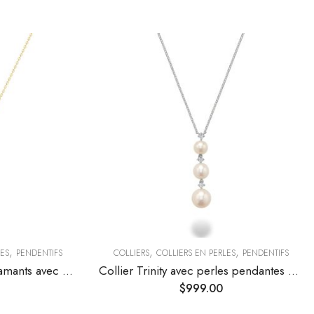
,
,
,
LES
PENDENTIFS
COLLIERS
COLLIERS EN PERLES
PENDENTIFS
Collier cercle serti de diamants avec perle centrale
Collier Trinity avec perles pendantes et diamants
$
999.00