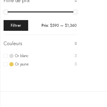
Filtre de prix
Prix:
$590
—
$1,360
Filtrer
Couleurs
Or blanc
3
Or jaune
3