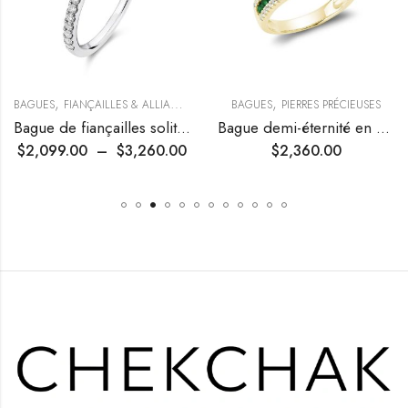
,
,
BAGUES
FIANÇAILLES & ALLIANCES
BAGUES
PIERRES PRÉCIEUSES
Bague de fiançailles solitaire en diamant à pétales
Bague demi-éternité en pierres précieuses et diamants
$
2,099.00
–
$
3,260.00
$
2,360.00