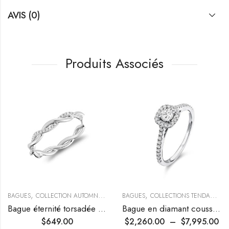
AVIS (0)
Produits Associés
,
,
,
BAGUES
COLLECTION AUTOMNE
FIANÇAILLES & ALLIANCES
BAGUES
COLLECTIONS TENDANCES
Bague éternité torsadée en diamants
Bague en diamant coussin avec halo
$
649.00
$
2,260.00
–
$
7,995.00