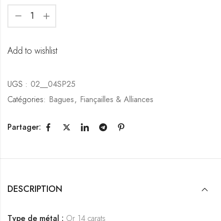
Add to wishlist
UGS :
02__04SP25
Catégories:
Bagues
,
Fiançailles & Alliances
Partager:
DESCRIPTION
Type de métal :
Or 14 carats