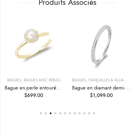
Produits Associés
,
,
BAGUES
BAGUES AVEC PERLES
BAGUES
FIANÇAILLES & ALLIANCES
Bague en perle entourée d’un halo de diamants
Bague en diamant demi-éternité
$
699.00
$
1,099.00