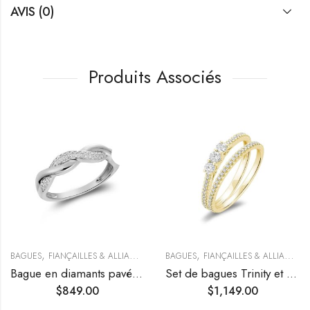
AVIS (0)
Produits Associés
,
,
BAGUES
FIANÇAILLES & ALLIANCES
BAGUES
FIANÇAILLES & ALLIANCES
Bague en diamants pavés entrelacée
Set de bagues Trinity et demi-éternité serties de diamants
$
849.00
$
1,149.00