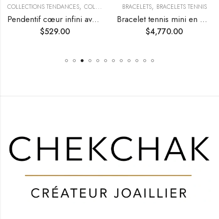
,
,
,
TENDANCES
COLLECTIONS TENDANCES
COLLIERS
PENDENTIFS
BRACELETS
BRACELETS TENNIS
Pendentif cœur infini avec diamant
Bracelet tennis mini en diamants
$
529.00
$
4,770.00