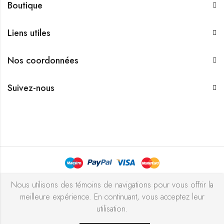
Boutique
Liens utiles
Nos coordonnées
Suivez-nous
Bijouterie Chekchak Inc © 2026 Tous droits réservés - Réalisé
Nous utilisons des témoins de navigations pour vous offrir la
meilleure expérience. En continuant, vous acceptez leur
avec ♥ par
l’agence ZIGZAG
utilisation.