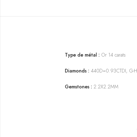
Type de métal :
Or 14 carats
Diamonds :
440D=0.93CTDI, G-H Co
Gemstones :
2.2X2.2MM