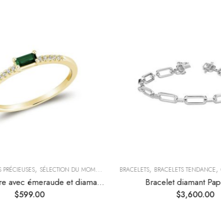
,
,
,
S PRÉCIEUSES
SÉLECTION DU MOMENT
BRACELETS
BRACELETS TENDANCE
Bague solitaire avec émeraude et diamants
Bracelet diamant Pap
$
599.00
$
3,600.00