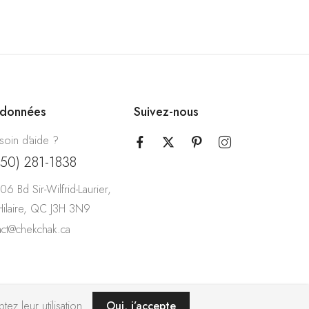
rdonnées
Suivez-nous
soin d'aide ?
450) 281-1838
06 Bd Sir-Wilfrid-Laurier,
-Hilaire, QC J3H 3N9
act@chekchak.ca
ez leur utilisation.
Oui, j’accepte