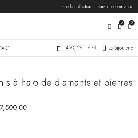
Fin de collection
Suivi de commande
0
0
(450) 281-1838
La bijouterie
TACT
nis à halo de diamants et pierres
Bracelet tennis serti de
Bracelet tennis mini en
diamants ovales
diamants
$
4,999.00
$
4,770.00
7,500.00