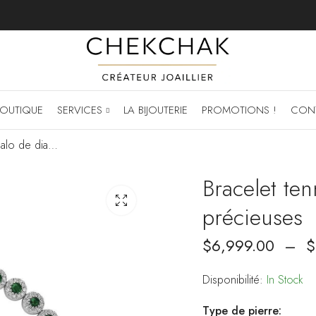
OUTIQUE
SERVICES
LA BIJOUTERIE
PROMOTIONS !
CON
Bracelet tennis à halo de diamants et pierres précieuses
Bracelet ten
précieuses
$
6,999.00
–
$
Disponibilité:
In Stock
Type de pierre: