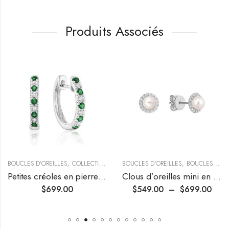
Produits Associés
,
,
,
BOUCLES D'OREILLES
COLLECTION AUTOMNE
BOUCLES D'OREILLES
PETITES CRÉOLES
BOUCLES D'OREILLES EN PERLES
Petites créoles en pierres précieuses et diamants
Clous d’oreilles mini en perles et diamants halo
$
699.00
$
549.00
–
$
699.00