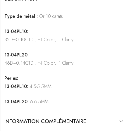
Type de métal :
Or 10 carats
13-04PL10:
32D=0.10CTDI, H-I Color, I1 Clarity
13-04PL20:
46D=0.14CTDI, H-I Color, I1 Clarity
Perles:
13-04PL10:
4.5-5.5MM
13-04PL20:
6-6.5MM
INFORMATION COMPLÉMENTAIRE