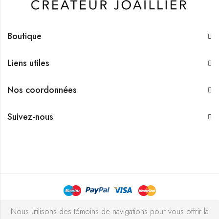
Boutique
Liens utiles
Nos coordonnées
Suivez-nous
Bijouterie Chekchak Inc © 2026 Tous droits réservés - Réalisé
Nous utilisons des témoins de navigations pour vous offrir la