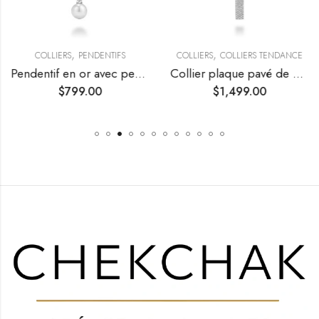
,
,
COLLIERS
PENDENTIFS
COLLIERS
COLLIERS TENDANCE
Pendentif en or avec perle de culture et diamant
Collier plaque pavé de diamants
$
799.00
$
1,499.00