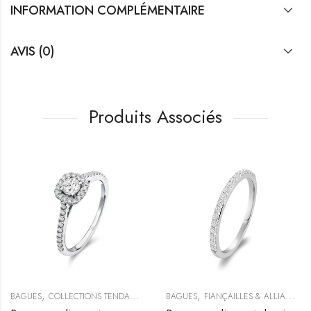
INFORMATION COMPLÉMENTAIRE
AVIS (0)
Produits Associés
,
,
,
BAGUES
COLLECTIONS TENDANCES
FIANÇAILLES & ALLIANCES
BAGUES
FIANÇAILLES & ALLIANCES