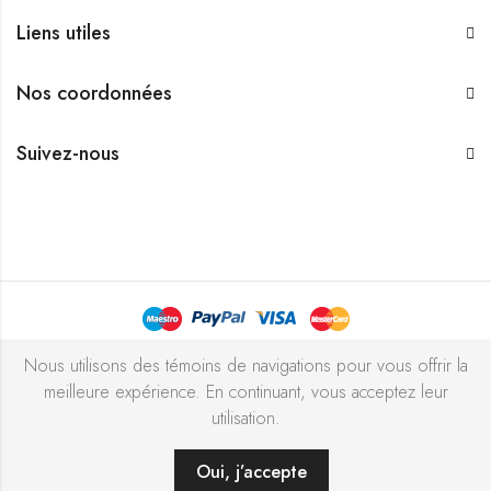
Liens utiles
Nos coordonnées
Suivez-nous
Bijouterie Chekchak Inc © 2026 Tous droits réservés - Réalisé
Nous utilisons des témoins de navigations pour vous offrir la
meilleure expérience. En continuant, vous acceptez leur
avec ♥ par
l’agence ZIGZAG
utilisation.
Oui, j’accepte
AJOUTER AU PANIER
ACHETER MAINTENANT