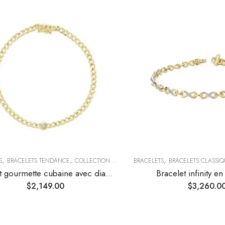
,
,
,
S
BRACELETS TENDANCE
COLLECTIONS TENDANCES
BRACELETS
BRACELETS CLASSIQ
Bracelet gourmette cubaine avec diamant solitaire
Bracelet infinity e
$
2,149.00
$
3,260.0