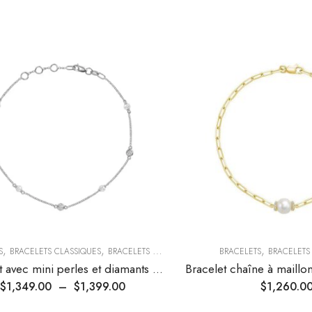
,
,
,
,
S
BRACELETS CLASSIQUES
BRACELETS TENDANCE
COLLECTIONS TENDANCES
BRACELETS
BRACELETS
Bracelet avec mini perles et diamants sertis clos espacés
$
1,349.00
–
$
1,399.00
$
1,260.0