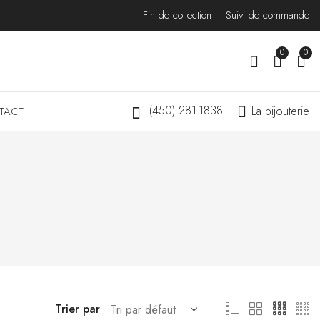
Fin de collection
Suivi de commande
0
0
(450) 281-1838
La bijouterie
TACT
Trier par