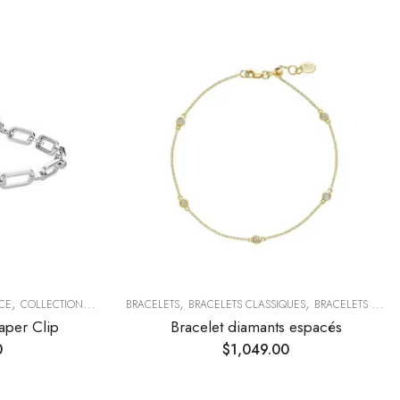
,
,
,
CE
COLLECTION AUTOMNE
BRACELETS
BRACELETS CLASSIQUES
BRACELETS TENDANCE
aper Clip
Bracelet diamants espacés
0
$
1,049.00