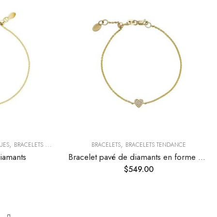
,
,
,
UES
BRACELETS TENDANCE
COLLECTIONS TENDANCES
BRACELETS
BRACELETS TENDANCE
diamants
Bracelet pavé de diamants en forme de cœur
$
549.00