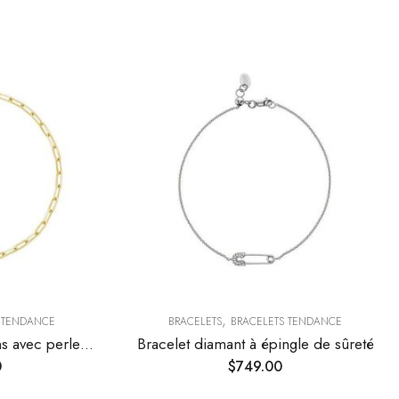
,
 TENDANCE
BRACELETS
BRACELETS TENDANCE
Bracelet chaîne à maillons avec perles et diamants
Bracelet diamant à épingle de sûreté
0
$
749.00