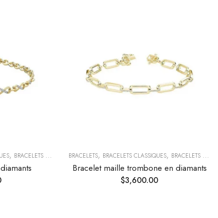
,
,
,
,
UES
BRACELETS TENDANCE
BRACELETS
COLLECTIONS TENDANCES
BRACELETS CLASSIQUES
BRACELETS TENDANCE
n diamants
Bracelet maille trombone en diamants
0
$
3,600.00