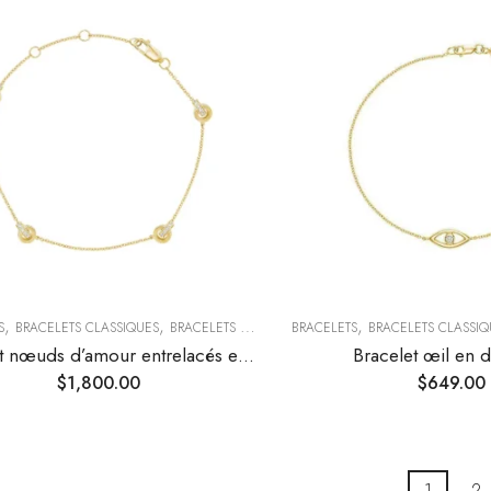
,
,
,
,
S
BRACELETS CLASSIQUES
BRACELETS TENDANCE
BRACELETS
COLLECTIONS TENDANCES
BRACELETS CLASSIQ
Bracelet nœuds d’amour entrelacés en diamants
Bracelet œil en 
$
1,800.00
$
649.00
1
2