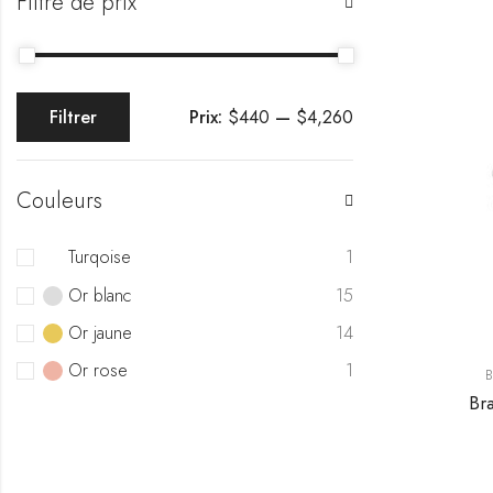
Filtre de prix
Prix:
$440
—
$4,260
Filtrer
Couleurs
Turqoise
1
Or blanc
15
Or jaune
14
Or rose
1
B
Br