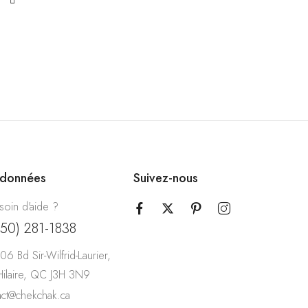
rdonnées
Suivez-nous
soin d'aide ?
450) 281-1838
06 Bd Sir-Wilfrid-Laurier,
-Hilaire, QC J3H 3N9
act@chekchak.ca