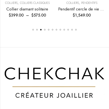
,
,
COLLIERS
COLLIERS CLASSIQUES
COLLIERS
PENDENTIFS
Collier diamant solitaire
Pendentif cercle de vie serti de pierres précieuses et de diamants
$
399.00
–
$
575.00
$
1,549.00