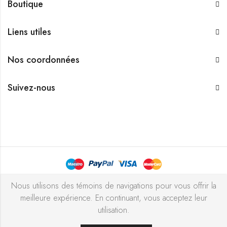
Boutique
Liens utiles
Nos coordonnées
Suivez-nous
Bijouterie Chekchak Inc © 2026 Tous droits réservés - Réalisé
Nous utilisons des témoins de navigations pour vous offrir la
meilleure expérience. En continuant, vous acceptez leur
avec ♥ par
l’agence ZIGZAG
utilisation.