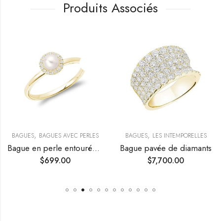
Produits Associés
,
,
,
FIANÇAILLES & ALLIANCES
BAGUES
BAGUES AVEC PERLES
BAGUES
LES INTEMPORELLES
Bague en perle entourée d’un halo de diamants
Bague pavée de diamants
$
699.00
$
7,700.00