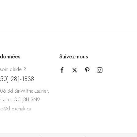
rdonnées
Suivez-nous
soin d'aide ?
450) 281-1838
06 Bd Sir-Wilfrid-Laurier,
-Hilaire, QC J3H 3N9
act@chekchak.ca