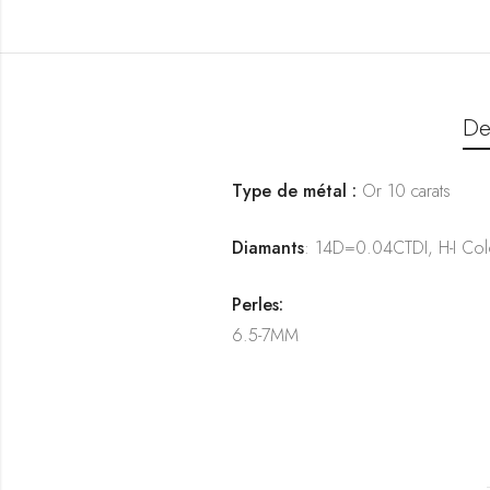
De
Type de métal :
Or 10 carats
Diamants
: 14D=0.04CTDI, H-I Color
Perles:
6.5-7MM