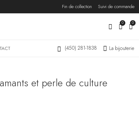
Fin de collection
Suivi de commande
0
0
(450) 281-1838
La bijouterie
TACT
amants et perle de culture
Solitaire rond en
Solitaire en diamant en
diamant
forme ovale
$
849.00
$
999.00