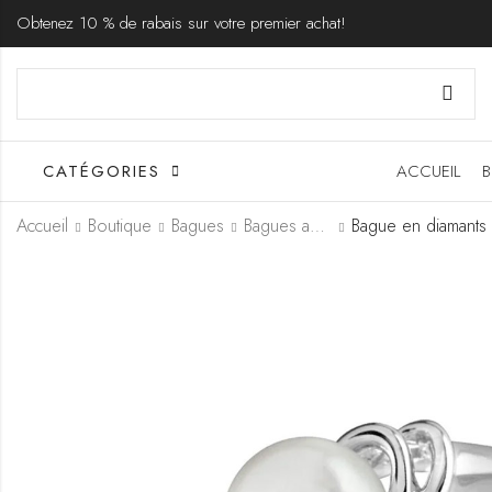
Obtenez 10 % de rabais sur votre premier achat!
CATÉGORIES
ACCUEIL
B
Accueil
Boutique
Bagues
Bagues avec perles