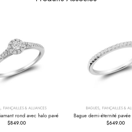
,
,
FIANÇAILLES & ALLIANCES
BAGUES
FIANÇAILLES & A
iamant rond avec halo pavé
Bague demi-éternité pavée
$
849.00
$
649.00