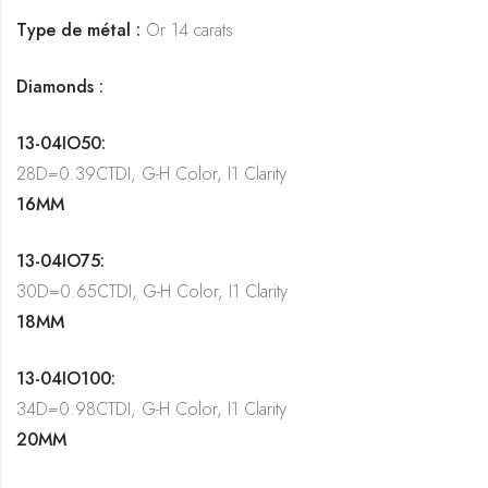
Type de métal :
Or 14 carats
Diamonds :
13-04IO50:
28D=0.39CTDI, G-H Color, I1 Clarity
16MM
13-04IO75:
30D=0.65CTDI, G-H Color, I1 Clarity
18MM
13-04IO100:
34D=0.98CTDI, G-H Color, I1 Clarity
20MM