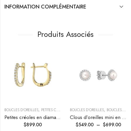
INFORMATION COMPLÉMENTAIRE
Produits Associés
,
,
BOUCLES D'OREILLES
PETITES CRÉOLES
BOUCLES D'OREILLES
BOUCLES D'OREILLES EN PERLES
Petites créoles en diamants
Clous d’oreilles mini en perles et diamants halo
$
899.00
$
549.00
–
$
699.00