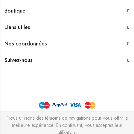
Boutique
Liens utiles
Nos coordonnées
Suivez-nous
Bijouterie Chekchak Inc © 2026 Tous droits réservés - Réalisé
Nous utilisons des témoins de navigations pour vous offrir la
meilleure expérience. En continuant, vous acceptez leur
avec ♥ par
l’agence ZIGZAG
utilisation.