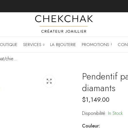
OUTIQUE
SERVICES
LA BIJOUTERIE
PROMOTIONS !
CON
Pendentif patte de chat/chien serti de diamants
Pendentif pa
diamants
$
1,149.00
Disponibilité:
In Stock
Couleur: