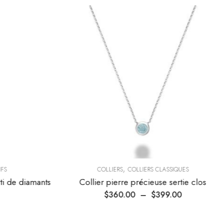
,
FS
COLLIERS
COLLIERS CLASSIQUES
i de diamants
Collier pierre précieuse sertie clos
$
360.00
–
$
399.00