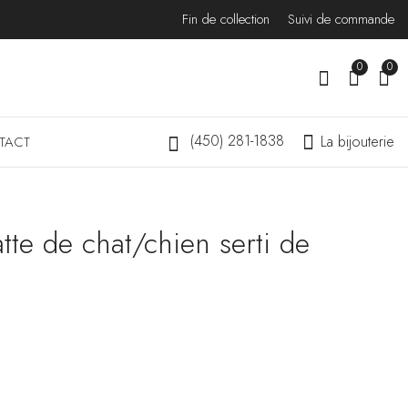
Fin de collection
Suivi de commande
0
0
(450) 281-1838
La bijouterie
TACT
tte de chat/chien serti de
Collier double cercle
Collier cercle et son
en pavage diamants
diamant solitaire
$
599.00
$
575.00