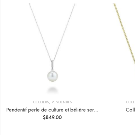
,
COLLIERS
PENDENTIFS
COLLI
Pendentif perle de culture et bélière sertie de diamants
Coll
$
849.00