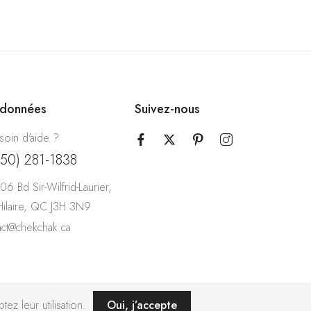
rdonnées
Suivez-nous
soin d'aide ?
450) 281-1838
06 Bd Sir-Wilfrid-Laurier,
-Hilaire, QC J3H 3N9
act@chekchak.ca
ez leur utilisation.
Oui, j’accepte