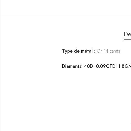
De
Type de métal :
Or 14 carats
Diamants: 40D=0.09CTDI 1.8G