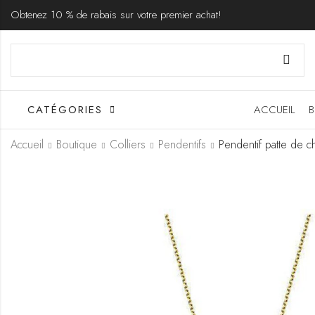
Obtenez 10 % de rabais sur votre premier achat!
CATÉGORIES
ACCUEIL
B
Accueil
Boutique
Colliers
Pendentifs