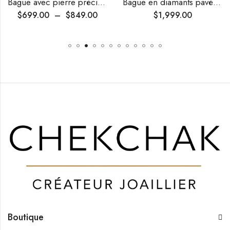
Bague avec pierre précieuse créée ovale et diamants
Bague en diamants pavés à monture croisée
$
699.00
–
$
849.00
$
1,999.00
Boutique