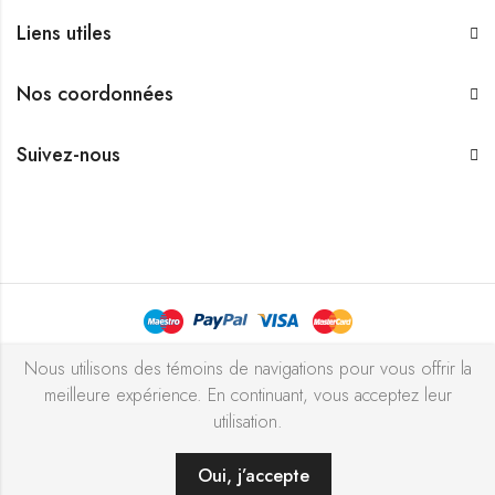
Liens utiles
Nos coordonnées
Suivez-nous
Bijouterie Chekchak Inc © 2026 Tous droits réservés - Réalisé
Nous utilisons des témoins de navigations pour vous offrir la
meilleure expérience. En continuant, vous acceptez leur
avec ♥ par
l’agence ZIGZAG
utilisation.
Oui, j’accepte
AJOUTER AU PANIER
ACHETER MAINTENANT