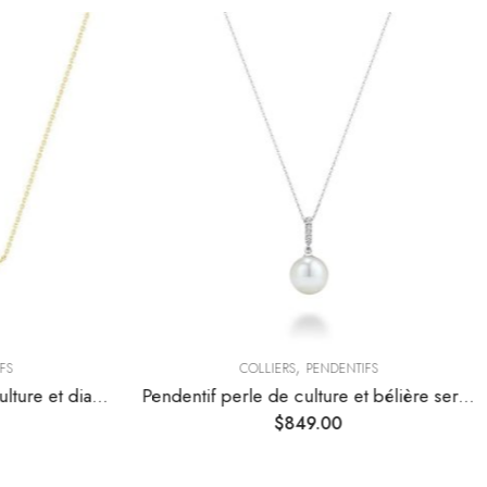
,
FS
COLLIERS
PENDENTIFS
Collier barre en perles de culture et diamants
Pendentif perle de culture et bélière sertie de diamants
$
849.00