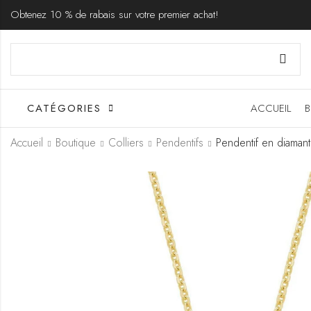
Obtenez 10 % de rabais sur votre premier achat!
CATÉGORIES
ACCUEIL
B
Accueil
Boutique
Colliers
Pendentifs