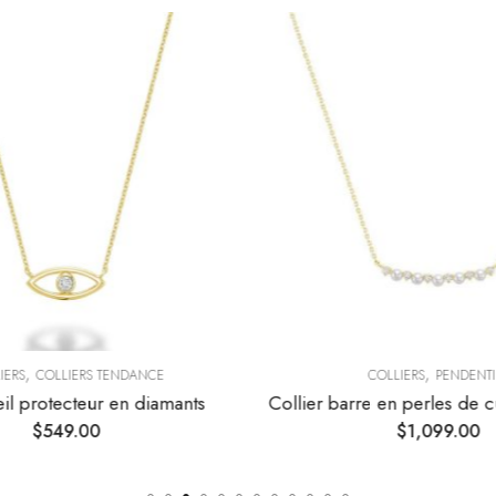
,
,
ERS
COLLIERS TENDANCE
COLLIERS
PENDENTI
il protecteur en diamants
$
549.00
$
1,099.00