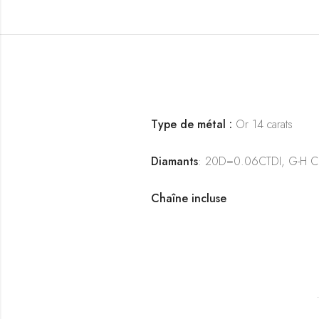
Type de métal :
Or 14 carats
Diamants
: 20D=0.06CTDI, G-H Colo
Chaîne incluse