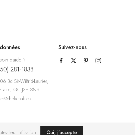
rdonnées
Suivez-nous
soin d'aide ?
450) 281-1838
06 Bd Sir-Wilfrid-Laurier,
-Hilaire, QC J3H 3N9
act@chekchak.ca
ez leur utilisation.
Oui, j’accepte