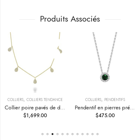
Produits Associés
,
,
COLLIERS
COLLIERS TENDANCE
COLLIERS
PENDENTIFS
Collier poire pavés de diamants
Pendentif en pierres précieuses avec halo de diamants
$
1,699.00
$
475.00