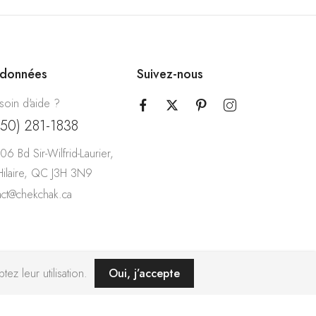
rdonnées
Suivez-nous
soin d'aide ?
450) 281-1838
06 Bd Sir-Wilfrid-Laurier,
-Hilaire, QC J3H 3N9
act@chekchak.ca
ez leur utilisation.
Oui, j’accepte
ence ZIGZAG