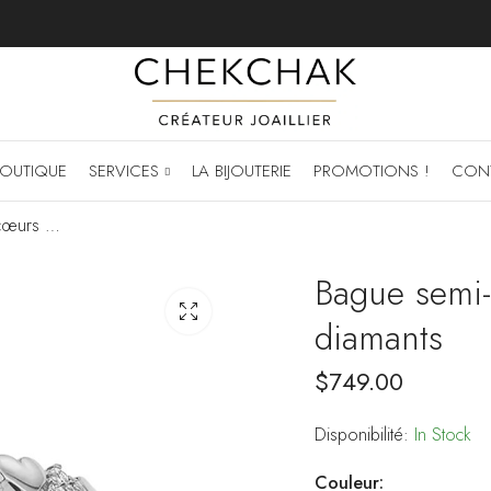
OUTIQUE
SERVICES
LA BIJOUTERIE
PROMOTIONS !
CON
Bague semi-éternité cœurs et flèches en diamants
Bague semi-
diamants
$
749.00
Disponibilité:
In Stock
Couleur: