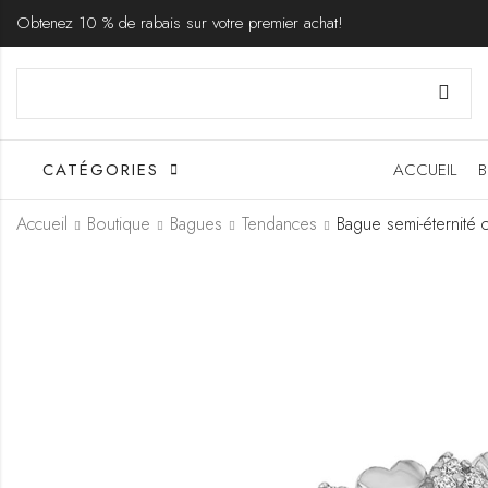
Obtenez 10 % de rabais sur votre premier achat!
CATÉGORIES
ACCUEIL
B
Accueil
Boutique
Bagues
Tendances