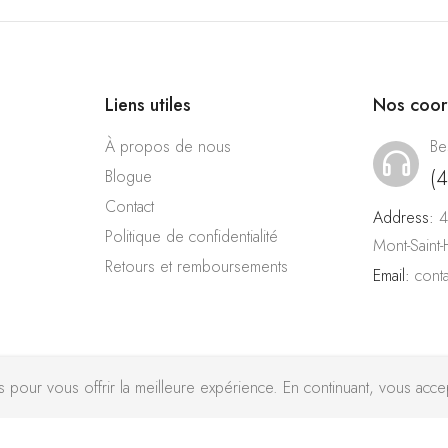
Liens utiles
Nos coo
À propos de nous
Be
(
Blogue
Contact
Address:
4
Politique de confidentialité
Mont-Saint
Retours et remboursements
Email:
cont
pour vous offrir la meilleure expérience. En continuant, vous accept
Chekchak Inc © 2026 Tous droits réservés - Réalisé avec ♥ par
l’ag