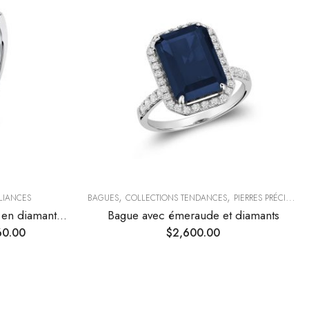
,
,
LLIANCES
BAGUES
COLLECTIONS TENDANCES
PIERRES PRÉCIEUSES
Bague de fiançailles solitaire en diamant torsadée
Bague avec émeraude et diamants
60.00
$
2,600.00