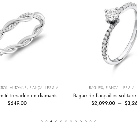
,
,
CTION AUTOMNE
FIANÇAILLES & ALLIANCES
BAGUES
FIANÇAILLES & A
nité torsadée en diamants
$
649.00
$
2,099.00
–
$
3,2