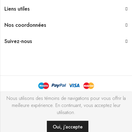
Liens utiles
Nos coordonnées
Suivez-nous
Bijouterie Chekchak Inc © 2026 Tous droits réservés - Réalisé
Nous utilisons des témoins de navigations pour vous offrir la
meilleure expérience. En continuant, vous acceptez leur
avec ♥ par
l’agence ZIGZAG
utilisation.
Oui, j’accepte
AJOUTER AU PANIER
ACHETER MAINTENANT