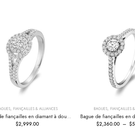
,
,
AGUES
FIANÇAILLES & ALLIANCES
BAGUES
FIANÇAILLES 
Bague de fiançailles en diamant à double halo
$
2,999.00
$
2,360.00
–
$
5