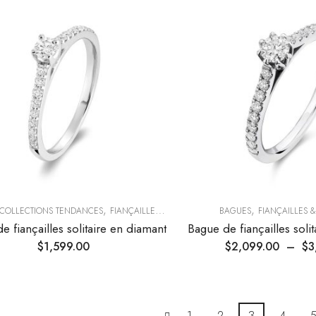
,
,
COLLECTIONS TENDANCES
FIANÇAILLES & ALLIANCES
BAGUES
FIANÇAILLES 
e fiançailles solitaire en diamant
$
1,599.00
$
2,099.00
–
$
3
1
2
3
4