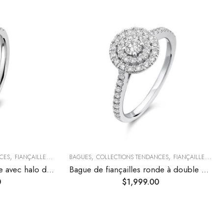
,
,
,
CES
FIANÇAILLES & ALLIANCES
BAGUES
COLLECTIONS TENDANCES
FIANÇAILLES & ALLIANCES
Bague de fiançailles ovale avec halo de diamants
Bague de fiançailles ronde à double halo de diamants
0
$
1,999.00