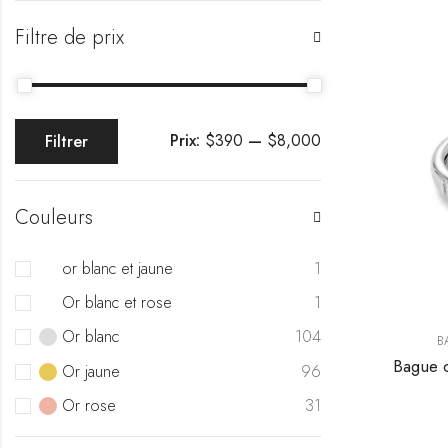
Filtre de prix
Prix:
$390
—
$8,000
Filtrer
Couleurs
or blanc et jaune
1
Or blanc et rose
1
Or blanc
104
B
Bague d
Or jaune
96
Or rose
31