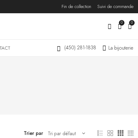
Fin de collection
Suivi de commande
0
0
(450) 281-1838
La bijouterie
TACT
Trier par