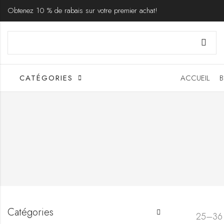
Obtenez 10 % de rabais sur votre premier achat!
CATÉGORIES
ACCUEIL
B
Catégories
25–36 P