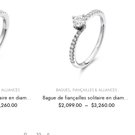
,
& ALLIANCES
BAGUES
FIANÇAILLES & ALLIANCES
Bague de fiançailles solitaire en diamant à pétales
Bague de fiançailles solitaire en diamant torsadée
,260.00
$
2,099.00
–
$
3,260.00
5
…
9
10