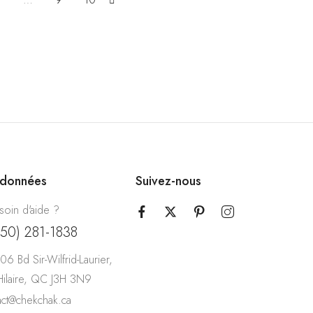
rdonnées
Suivez-nous
soin d'aide ?
450) 281-1838
06 Bd Sir-Wilfrid-Laurier,
-Hilaire, QC J3H 3N9
act@chekchak.ca